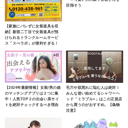
目指そう
【家族にバレずに女装道具を収
納】新宿二丁目で女装道具が預
けられるトランクルームサービ
ス「スぺラボ」が便利すぎる！
【2024年最新情報】女装/男の娘
毛穴や肌荒れに悩む人は絶対！
のマッチングアプリは２つに集
みんな使い始めてるシャワーヘ
中！人気TOP２の出会い系サイ
ッド「ミラブル+」はこの正規店
トを絶対チェックするべき理由
から買うのがおすすめ。【偽物
注意】