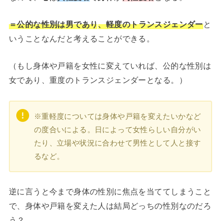
＝公的な性別は男であり
、
軽度のトランスジェンダー
と
いうことなんだと考えることができる。
（もし身体や戸籍を女性に変えていれば、公的な性別は
女であり、重度のトランスジェンダーとなる。）
※重軽度については身体や戸籍を変えたいかなど
の度合いによる。日によって女性らしい自分がい
たり、立場や状況に合わせて男性として人と接す
るなど。
逆に言うと今まで身体の性別に焦点を当ててしまうこと
で、身体や戸籍を変えた人は結局どっちの性別なのだろ
う？