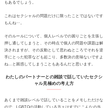
もあるでしょう。
これはセクシャルの問題だけに限ったことではないです
もんね‥。
そのルールについて、個人レベルでの困りごとを主張し
押し通してしまうと、その時点で個人の問題や課題は解
決されますが、その反動として思わぬところでそれを逆
手にとった犯罪なども起こり、多数決の意味ないですよ
ね…と困惑してしまうこともあるんだと思います。
わたしのパートナーとの雑談で話していたセクシ
ャル見極めの考え方
あくまで雑談レベルで話していることをメモしただけな
ので、LGBTQの活動している方々はすでにこんなの当