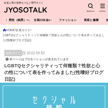
女装と男の世界をつなぐ専門サイト
JYOSOTALK
SEARCH
MENU
男性（純男）へ
女装の出会い
ファッション
美容と健康
HOME
女装ガイド
LGBTQセクシャリティって何種類？性欲と心の性について表を作ってみまし
た(性嗜好ブログ日記)
2022.09.30
女装ガイド
本ページはプロモーションが含まれています
LGBTQセクシャリティって何種類？性欲と心
の性について表を作ってみました(性嗜好ブログ
日記)