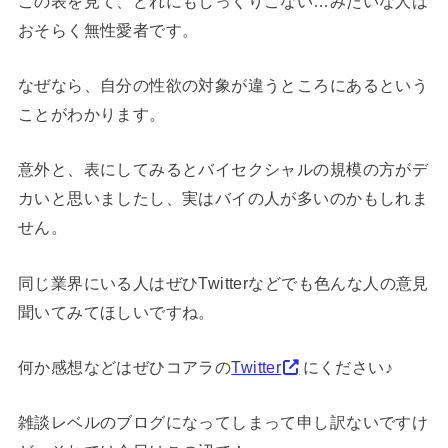
この表を見て、どれにもしっくりこない…みたいな人は
おそらく無性愛者です。
なぜなら、自分の性欲の対象が違うところにあるという
ことがわかります。
意外と、表にしてみるとバイセクシャルの規模の方がデ
カいと思いましたし、実はバイの人が多いのかもしれま
せん。
同じ業界にいる人はぜひTwitterなどでも色んな人の意見
聞いてみてほしいですね。
何か感想などはぜひコアラの
Twitter
にください♪
雑談レベルのブログになってしまって申し訳ないですけ