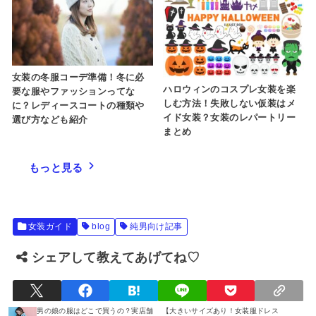
女装の冬服コーデ準備！冬に必
ハロウィンのコスプレ女装を楽
要な服やファッションってな
しむ方法！失敗しない仮装はメ
に？レディースコートの種類や
イド女装？女装のレパートリー
選び方なども紹介
まとめ
もっと見る
女装ガイド
blog
純男向け記事
シェアして教えてあげてね♡
男の娘の服はどこで買うの？実店舗
【大きいサイズあり！女装服ドレス