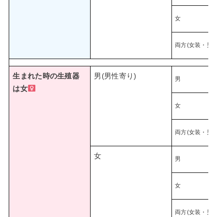
女
両方(女装・男装
生まれた時の生殖器
男(男性寄り)
男
は女
女
両方(女装・男装
女
男
女
両方(女装・男装