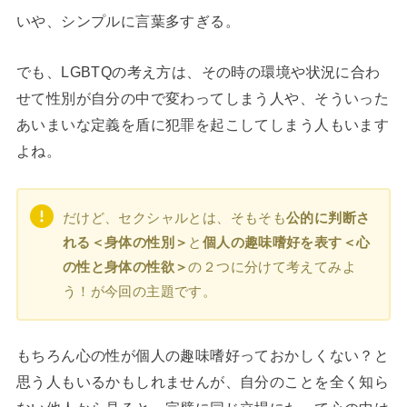
いや、シンプルに言葉多すぎる。
でも、LGBTQの考え方は、その時の環境や状況に合わ
せて性別が自分の中で変わってしまう人や、そういった
あいまいな定義を盾に犯罪を起こしてしまう人もいます
よね。
だけど、セクシャルとは、そもそも
公的に判断さ
れる＜身体の性別＞
と
個人の趣味嗜好を表す＜心
の性と身体の性欲＞
の２つに分けて考えてみよ
う！が今回の主題です。
もちろん心の性が個人の趣味嗜好っておかしくない？と
思う人もいるかもしれませんが、自分のことを全く知ら