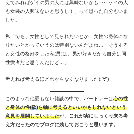
えてみればゲイの男の人には興味ないかも‥‥ゲイの人
も女装の人興味ないと思うし！」って思った自分もいま
した。
私「でも、女性として見られたいとか、女性の身体にな
りたいとかっていうのは特別ないんだよね…。そうする
と女性の格好をした私(男)は、男が好きだから自分は同
性愛者だと思うんだけど…」
考えれば考えるほどわからなくなりました(;’∀’)
このような他愛もない雑談の中で、パートナーは
心の性
と身体の性
(欲)
を軸に考えるといいかもしれないという
意見を展開していました
が、
これが実にしっくり来る考
え方だったのでブログに残しておこうと思います。