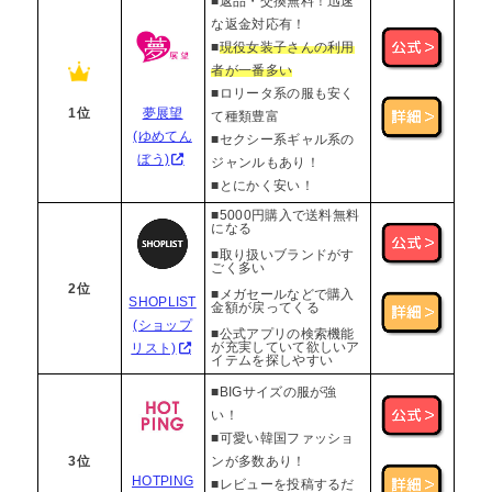
■返品・交換無料！迅速
な返金対応有！
■
現役女装子さんの利用
者が一番多い
■ロリータ系の服も安く
1位
夢展望
て種類豊富
(ゆめてん
■セクシー系ギャル系の
ぼう)
ジャンルもあり！
■とにかく安い！
■5000円購入で送料無料
になる
■取り扱いブランドがす
ごく多い
2位
■メガセールなどで購入
SHOPLIST
金額が戻ってくる
(ショップ
■公式アプリの検索機能
が充実していて欲しいア
リスト)
イテムを探しやすい
■BIGサイズの服が強
い！
■可愛い韓国ファッショ
3位
ンが多数あり！
HOTPING
■レビューを投稿するだ